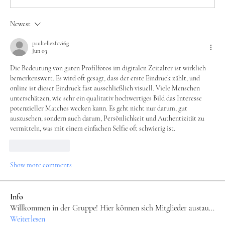
Newest
paultellezfcvi6g
Jun 03
Die Bedeutung von guten Profilfotos im digitalen Zeitalter ist wirklich 
bemerkenswert. Es wird oft gesagt, dass der erste Eindruck zählt, und 
online ist dieser Eindruck fast ausschließlich visuell. Viele Menschen 
unterschätzen, wie sehr ein qualitativ hochwertiges Bild das Interesse 
potenzieller Matches wecken kann. Es geht nicht nur darum, gut 
auszusehen, sondern auch darum, Persönlichkeit und Authentizität zu 
vermitteln, was mit einem einfachen Selfie oft schwierig ist.
Like
Reply
Show more comments
Info
Willkommen in der Gruppe! Hier können sich Mitglieder austau
...
Weiterlesen