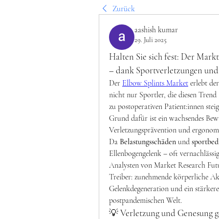
Zurück
aashish kumar
29. Juli 2025
Halten Sie sich fest: Der Mark
– dank Sportverletzungen und
Der 
Elbow Splints Market
 erlebt de
nicht nur Sportler, die diesen Trend
zu postoperativen Patient:innen stei
Grund dafür ist ein wachsendes Bewu
Verletzungsprävention und ergonom
Da 
Belastungsschäden
 und 
sportbed
Ellenbogengelenk – oft vernachlässig
Analysten von Market Research Futu
Treiber: zunehmende körperliche Akti
Gelenkdegeneration und ein stärkere
postpandemischen Welt.
💡 Verletzung und Genesung 