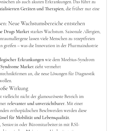
nischen als auch akuten Erkrankungen. Das führt zu 
zialisierten Geräten und Therapien
, die früher nur eine 
osen: Neue Wachstumsbereiche entstehen
ne Drugs Market
 starkes Wachstum. Saisonale Allergien, 
aumallergene lassen viele Menschen zu rezeptfreien 
n greifen – was die Innovation in der Pharmaindustrie 
ologischer Erkrankungen
 wie dem Moebius-Syndrom 
 Syndrome Market
 zieht vermehrt 
technikfirmen an, die neue Lösungen für Diagnostik 
wollen.
 große Wirkung
 vielleicht nicht der glamouröseste Bereich im 
mer 
relevanter und unverzichtbarer
. Mit einer 
nden orthopädischen Beschwerden werden diese 
üssel für Mobilität und Lebensqualität
.
, Senior:in oder Büromitarbeiter:in mit RSI-