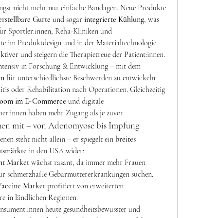
ngst nicht mehr nur einfache Bandagen. Neue Produkte 
erstellbare Gurte
 und sogar 
integrierte Kühlung
, was 
für Sportler:innen, Reha-Kliniken und 
e im Produktdesign und in der Materialtechnologie 
ktiver
 und steigern die Therapietreue der Patient:innen.
ntensiv in Forschung & Entwicklung – mit dem 
en
 für unterschiedlichste Beschwerden zu entwickeln: 
tis oder Rehabilitation nach Operationen. Gleichzeitig 
oom im E-Commerce
 und digitale 
er:innen haben mehr Zugang als je zuvor.
hen mit – von Adenomyose bis Impfung
n steht nicht allein – er spiegelt ein 
breites 
itsmärkte
 in den USA wider:
nt Market
 wächst rasant, da immer mehr Frauen 
für schmerzhafte Gebärmuttererkrankungen suchen.
Vaccine Market
 profitiert von erweiterten 
e in ländlichen Regionen.
nsument:innen heute gesundheitsbewusster und 