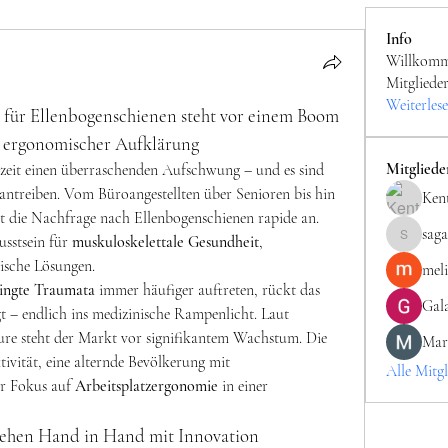
Info
Willkomme
Mitgliede
Weiterles
t für Ellenbogenschienen steht vor einem Boom 
 ergonomischer Aufklärung
Mitgliede
rzeit einen überraschenden Aufschwung – und es sind 
 antreiben. Vom Büroangestellten über Senioren bis hin 
Kent
gt die Nachfrage nach Ellenbogenschienen rapide an. 
saga
sstsein für 
muskuloskelettale Gesundheit
, 
sagareshit
ische Lösungen.
mel
ingte Traumata
 immer häufiger auftreten, rückt das 
Gala
t – endlich ins medizinische Rampenlicht. Laut 
re steht der Markt vor signifikantem Wachstum. Die 
Mar
vität, eine alternde Bevölkerung mit 
Alle Mitgl
r Fokus auf 
Arbeitsplatzergonomie
 in einer 
gehen Hand in Hand mit Innovation