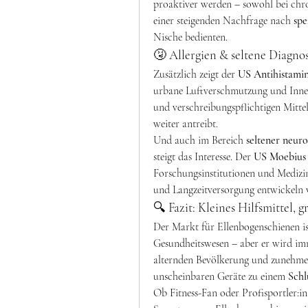
proaktiver werden – sowohl bei chro
einer steigenden Nachfrage nach 
spe
Nische bedienten.
🤧 Allergien & seltene Diagn
Zusätzlich zeigt der 
US Antihistami
urbane Luftverschmutzung und Innenr
und verschreibungspflichtigen Mittel
weiter antreibt.
Und auch im Bereich 
seltener neur
steigt das Interesse. Der 
US Moebius
Forschungsinstitutionen und Medizin
und Langzeitversorgung entwickeln 
🔍 Fazit: Kleines Hilfsmittel,
Der Markt für Ellenbogenschienen ist
Gesundheitswesen – aber er wird im
alternden Bevölkerung und zunehme
unscheinbaren Geräte zu einem 
Schl
Ob Fitness-Fan oder Profisportler:in