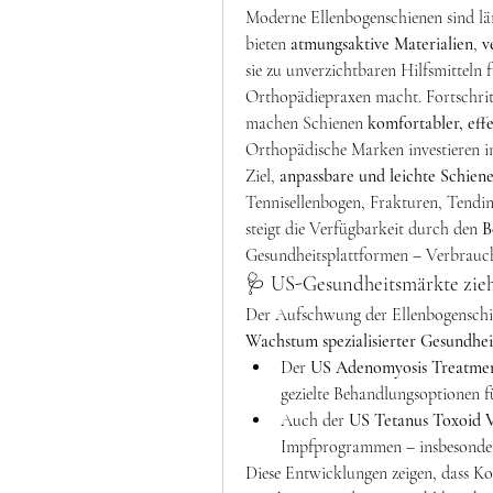
Moderne Ellenbogenschienen sind lä
bieten 
atmungsaktive Materialien
, 
v
sie zu unverzichtbaren Hilfsmitteln 
Orthopädiepraxen macht. Fortschritt
machen Schienen 
komfortabler, effe
Orthopädische Marken investieren i
Ziel, 
anpassbare und leichte Schien
Tennisellenbogen, Frakturen, Tendini
steigt die Verfügbarkeit durch den 
B
Gesundheitsplattformen – Verbrauch
🩺 US-Gesundheitsmärkte zie
Der Aufschwung der Ellenbogenschiene
Wachstum spezialisierter Gesundhe
Der 
US Adenomyosis Treatme
gezielte Behandlungsoptionen 
Auch der 
US Tetanus Toxoid 
Impfprogrammen – insbesonder
Diese Entwicklungen zeigen, dass Ko