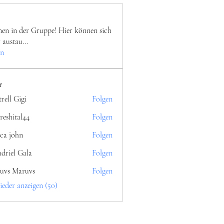
n in der Gruppe! Hier können sich
r austau
...
en
r
rell Gigi
Folgen
reshital44
Folgen
al44
ica john
Folgen
driel Gala
Folgen
uvs Maruvs
Folgen
ieder anzeigen (50)