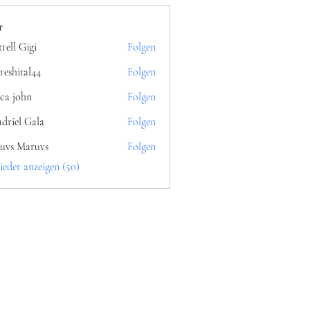
r
rell Gigi
Folgen
reshital44
Folgen
al44
ica john
Folgen
driel Gala
Folgen
uvs Maruvs
Folgen
ieder anzeigen (50)