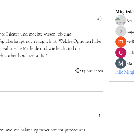
Mitgliede
Kent
saga
te Eileiter und möchte wissen, ob eine 
sagareshit
g überhaupt noch möglich ist. Welche Optionen habe 
mel
ge realistische Methode und wie hoch sind die 
Gala
ch vorher beachten sollte?
Mar
15 Ansichten
Alle Mitgl
en involves balancing procurement procedures, 