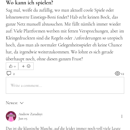
Wo kann ich spielen?
Sag mal, weißt du zufällig, wo man aktuell coole Spiele oder 
lohnenswerte Einstiegs-Boni findet? Hab echt keinen Bock, das 
ganze Netz manuell abzusuchen. Mir fällt nämlich immer wieder 
auf: Viele Plattformen werben mit fetten Versprechungen, aber im 
Kleingedruckten sind die Regeln oder Anforderungen so utopisch 
hoch, dass man als normaler Gelegenheitsspieler eh keine Chance 
hat, da irgendwie weiterzukommen. Wo lohnt es sich gerade 
überhaupt noch, ohne diesen ganzen Frust?
0
2
12
Write a comment...
Newest
Andrew Zarudnyi
Jun 05
Das ist die klassische Masche, auf die leider immer noch voll viele Leute 