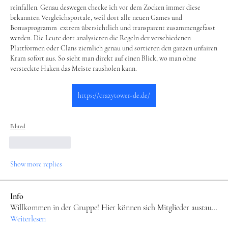
reinfallen. Genau deswegen checke ich vor dem Zocken immer diese 
bekannten Vergleichsportale, weil dort alle neuen Games und 
Bonusprogramm  extrem übersichtlich und transparent zusammengefasst 
werden. Die Leute dort analysieren die Regeln der verschiedenen 
Plattformen oder Clans ziemlich genau und sortieren den ganzen unfairen 
Kram sofort aus. So sieht man direkt auf einen Blick, wo man ohne 
versteckte Haken das Meiste rausholen kann.
https://crazytower-de.de/
Edited
Like
Reply
Show more replies
Info
Willkommen in der Gruppe! Hier können sich Mitglieder austau
...
Weiterlesen